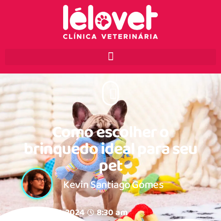
Como escolher o
brinquedo ideal para seu
pet
Kevin Santiago Gomes
julho 25, 2024
8:30 am